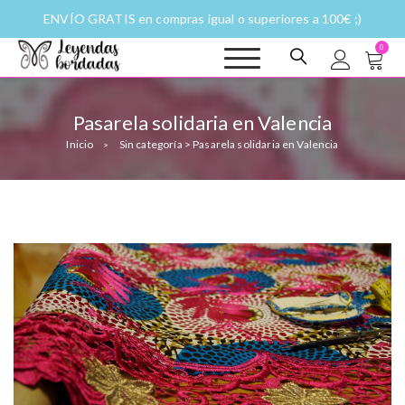
ENVÍO GRATIS en compras igual o superiores a 100€ ;)
0
Leyendas
Moda y complementos
bordadas |
Historias
Pasarela solidaria en Valencia
fantásticas a
Inicio
Sin categoría
>
Pasarela solidaria en Valencia
puntadas
>