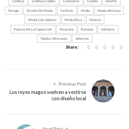
Cinthya
Cinthya Cubillo
Collection
Cubillo
Desfile
Design
Diseño De Moda
Fashion
Moda
Moda Africana
Moda Con Valores
Moda Ética
Palacio
Palacio De La Exposición
Pasarela
Runway
Solidario
Tejidos Africanos
Valencia
Share:
Previous Post
Los reyes magos vuelven a vestirse
con diseño local
Next Post