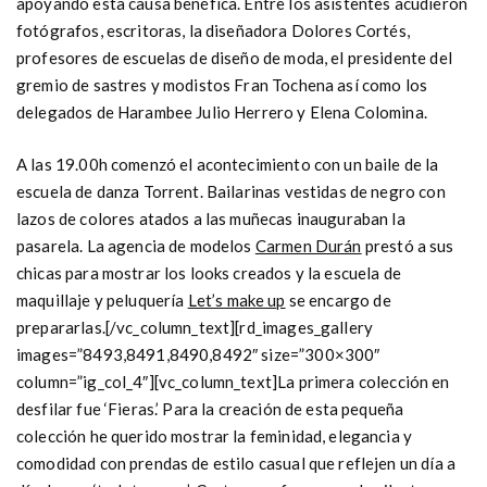
apoyando esta causa benéfica. Entre los asistentes acudieron
fotógrafos, escritoras, la diseñadora Dolores Cortés,
profesores de escuelas de diseño de moda, el presidente del
gremio de sastres y modistos Fran Tochena así como los
delegados de Harambee Julio Herrero y Elena Colomina.
A las 19.00h comenzó el acontecimiento con un baile de la
escuela de danza Torrent. Bailarinas vestidas de negro con
lazos de colores atados a las muñecas inauguraban la
pasarela. La agencia de modelos
Carmen Durán
prestó a sus
chicas para mostrar los looks creados y la escuela de
maquillaje y peluquería
Let’s make up
se encargo de
prepararlas.[/vc_column_text][rd_images_gallery
images=”8493,8491,8490,8492″ size=”300×300″
column=”ig_col_4″][vc_column_text]
La primera colección en
desfilar fue ‘Fieras.’ Para la creación de esta pequeña
colección he querido mostrar la feminidad, elegancia y
comodidad con prendas de estilo casual que reflejen un día a