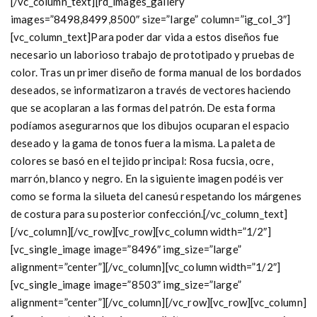
[/vc_column_text][rd_images_gallery
images=”8498,8499,8500″ size=”large” column=”ig_col_3″]
[vc_column_text]Para poder dar vida a estos diseños fue
necesario un laborioso trabajo de prototipado y pruebas de
color. Tras un primer diseño de forma manual de los bordados
deseados, se informatizaron a través de vectores haciendo
que se acoplaran a las formas del patrón. De esta forma
podíamos asegurarnos que los dibujos ocuparan el espacio
deseado y la gama de tonos fuera la misma. La paleta de
colores se basó en el tejido principal: Rosa fucsia, ocre,
marrón, blanco y negro. En la siguiente imagen podéis ver
como se forma la silueta del canesú respetando los márgenes
de costura para su posterior confección.[/vc_column_text]
[/vc_column][/vc_row][vc_row][vc_column width=”1/2″]
[vc_single_image image=”8496″ img_size=”large”
alignment=”center”][/vc_column][vc_column width=”1/2″]
[vc_single_image image=”8503″ img_size=”large”
alignment=”center”][/vc_column][/vc_row][vc_row][vc_column]