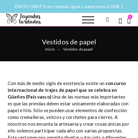
ENVÍO GRATIS en compras igual o superiores a 100€ ;)
0
Leyendas
Moda y complementos
bordadas |
Historias
Vestidos de papel
fantásticas a
Inicio
Vestidos de papel
puntadas
>
Con más de medio siglo de existencia existe un
concurso
internacional de trajes de papel que se celebra en
Güeñes (País vasco)
Una de las normas más importantes
es que las prendas deben estar unicamente elaboradas con
papel e hilo. Sólo se pueden usar elementos de confección
como cremalleras, velcros y corchetes para cierres. A
nosotros nos encanta la artesania y crear cosas únicas por
ello solemos participar cada año con varias propuestas.
Este certamen nos permite diseñar y dar vida a diferentes