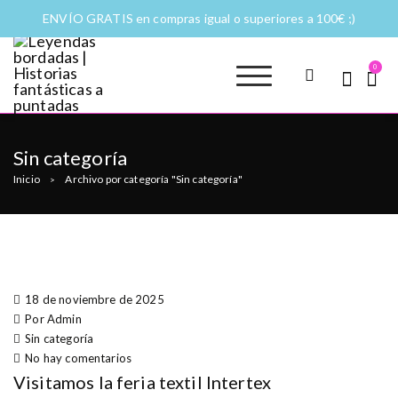
ENVÍO GRATIS en compras igual o superiores a 100€ ;)
0
Leyendas
Moda y complementos
bordadas |
Historias
Sin categoría
fantásticas a
Inicio
Archivo por categoría "Sin categoría"
>
puntadas
18 de noviembre de 2025
Por Admin
Sin categoría
No hay comentarios
Visitamos la feria textil Intertex