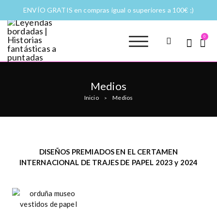
ENVÍO GRATIS en compras igual o superiores a 100€ ;)
0
Leyendas
Moda y complementos
bordadas |
Historias
Medios
fantásticas a
Inicio
Medios
>
puntadas
DISEÑOS PREMIADOS EN EL CERTAMEN
INTERNACIONAL DE TRAJES DE PAPEL 2023 y 2024