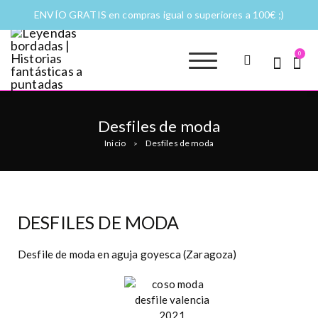
ENVÍO GRATIS en compras igual o superiores a 100€ ;)
0
Leyendas
Moda y complementos
bordadas |
Historias
Desfiles de moda
fantásticas a
Inicio
Desfiles de moda
>
puntadas
DESFILES DE MODA
Desfile de moda en aguja goyesca (Zaragoza)