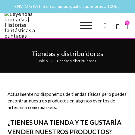
ENVÍO GRATIS en compras igual o superiores a 100€ ;)
0
Leyendas
Moda y complementos
bordadas |
Historias
Tiendas y distribuidores
fantásticas a
Inicio
Tiendas y distribuidores
>
puntadas
Actualmente no disponemos de tiendas físicas pero puedes
encontrar nuestros productos en algunos eventos de
artesanía como markets.
¿TIENES UNA TIENDA Y TE GUSTARÍA
VENDER NUESTROS PRODUCTOS?