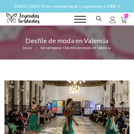
ENVÍO GRATIS en compras igual o superiores a 100€ ;)
0
Leyendas
Moda y complementos
bordadas |
Historias
Desfile de moda en Valencia
fantásticas a
Inicio
Sin categoría
>
Desfile de moda en Valencia
puntadas
>