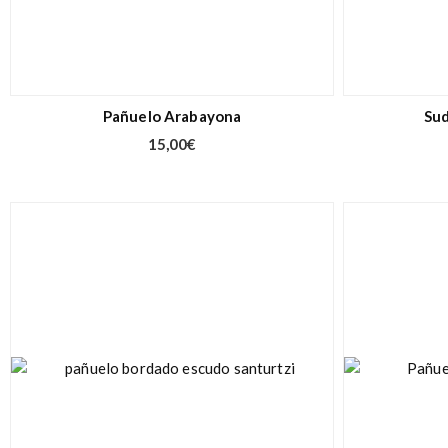
Pañuelo Arabayona
Sud
15,00
€
- 50%