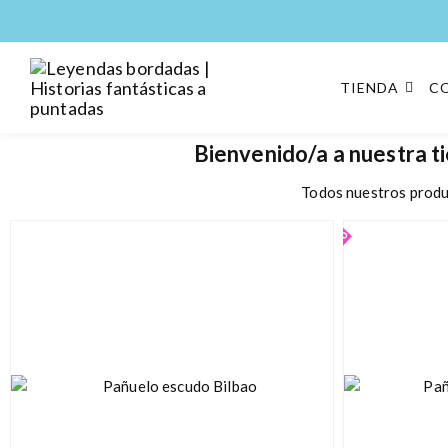
TIENDA
C
Leyendas bordadas |
Moda y complementos
Historias fantásticas a
Bienvenido/a a nuestra t
puntadas
Todos nuestros produ
Agotado