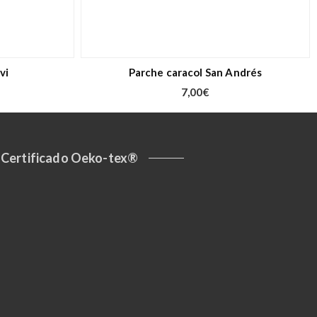
vi
Parche caracol San Andrés
7,00
€
Certificado Oeko-tex®