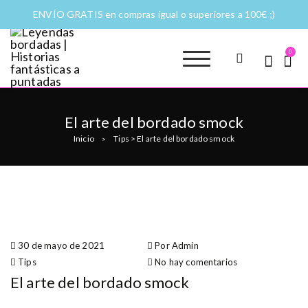
ENVÍO GRATIS en compras igual o superiores a 100€ ;)
0
Leyendas
Moda y complementos
bordadas |
Historias
El arte del bordado smock
fantásticas a
Inicio
Tips
>
El arte del bordado smock
>
puntadas
30 de mayo de 2021
Por Admin
Tips
No hay comentarios
El arte del bordado smock