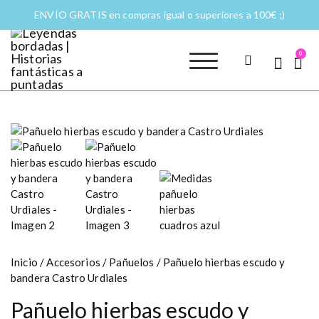
ENVÍO GRATIS en compras igual o superiores a 100€ ;)
0
Leyendas
Moda y complementos
bordadas |
Historias
fantásticas a
puntadas
Inicio
/
Accesorios
/
Pañuelos
/ Pañuelo hierbas escudo y
bandera Castro Urdiales
Pañuelo hierbas escudo y