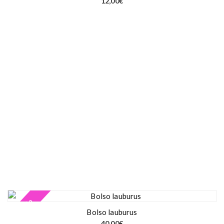
12,00
€
Agotado
Bolso lauburus
40,00
€