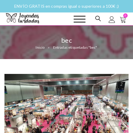
ENVÍO GRATIS en compras igual o superiores a 100€ ;)
0
Leyendas
Moda y complementos
bordadas |
Historias
bec
fantásticas a
Inicio
Entradas etiquetadas "bec"
puntadas
>