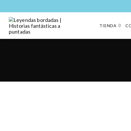
TIENDA
C
Leyendas bordadas |
Moda y complementos
Historias fantásticas a
puntadas