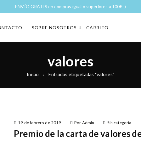
ENVÍO GRATIS en compras igual o superiores a 100€ ;)
ONTACTO
SOBRE NOSOTROS
CARRITO
valores
Inicio
Entradas etiquetadas "valores"
>
19 de febrero de 2019
Por Admin
Sin categoría
Premio de la carta de valores d