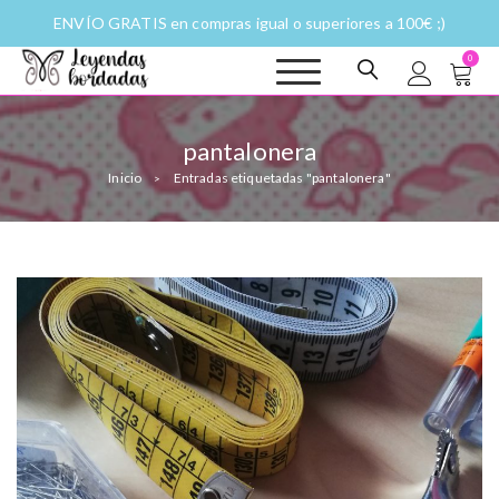
ENVÍO GRATIS en compras igual o superiores a 100€ ;)
0
Leyendas
Moda y complementos
bordadas |
Historias
pantalonera
fantásticas a
Inicio
Entradas etiquetadas "pantalonera"
puntadas
>