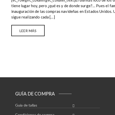
[vc_row][vc_column][vc_column_text]El día más loco de los 
tiene lugar hoy, pero ¿qué es y de donde surge?… Pues el fam
inauguración de las compras navideñas en Estados Unidos. 
sigue realizando cada […]
LEER MÁS
GUÍA DE COMPRA
Guía de tallas
Condiciones de compra