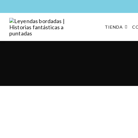
TIENDA
C
Leyendas bordadas |
Moda y complementos
Historias fantásticas a
puntadas