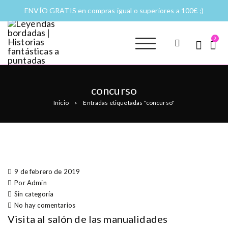
ENVÍO GRATIS en compras igual o superiores a 100€ ;)
0
Leyendas
Moda y complementos
bordadas |
Historias
concurso
fantásticas a
Inicio
Entradas etiquetadas "concurso"
>
puntadas
9 de febrero de 2019
Por Admin
Sin categoría
No hay comentarios
Visita al salón de las manualidades