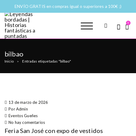
ENVÍO GRATIS en compras igual o superiores a 100€ ;)
0
Leyendas
Moda y complementos
bordadas |
Historias
bilbao
fantásticas a
Inicio
Entradas etiquetadas "bilbao"
>
puntadas
13 de marzo de 2026
Por Admin
Eventos
Gueñes
No hay comentarios
Feria San José con expo de vestidos