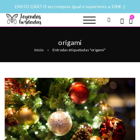
ENVÍO GRATIS en compras igual o superiores a 100€ ;)
0
Leyendas
Moda y complementos
bordadas |
Historias
origami
fantásticas a
Inicio
Entradas etiquetadas "origami"
puntadas
>