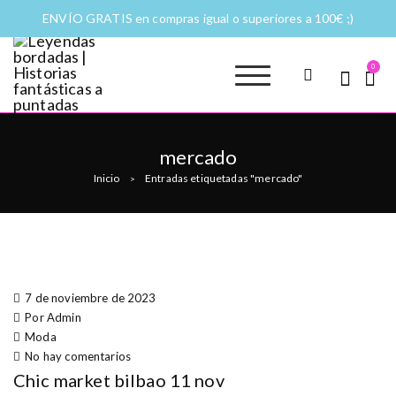
ENVÍO GRATIS en compras igual o superiores a 100€ ;)
0
Leyendas
Moda y complementos
bordadas |
Historias
mercado
fantásticas a
Inicio
Entradas etiquetadas "mercado"
>
puntadas
7 de noviembre de 2023
Por Admin
Moda
No hay comentarios
Chic market bilbao 11 nov