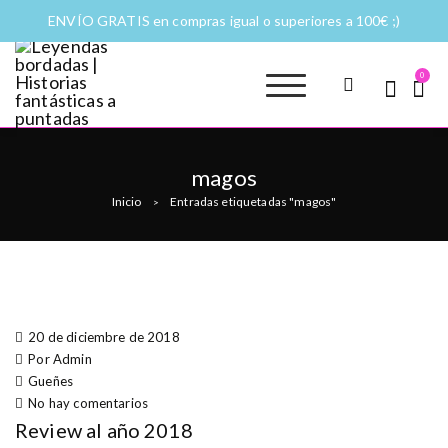
ENVÍO GRATIS en compras igual o superiores a 100€ ;)
0
Leyendas
Moda y complementos
bordadas |
Historias
magos
fantásticas a
Inicio
Entradas etiquetadas "magos"
>
puntadas
20 de diciembre de 2018
Por Admin
Gueñes
No hay comentarios
Review al año 2018