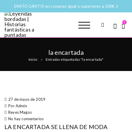
ENVÍO GRATIS en compras igual o superiores a 100€ ;)
0
Leyendas
Moda y complementos
bordadas |
Historias
la encartada
fantásticas a
Inicio
Entradas etiquetadas "la encartada"
>
puntadas
27 de mayo de 2019
Por Admin
Reyes Magos
No hay comentarios
LA ENCARTADA SE LLENA DE MODA