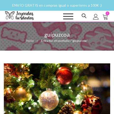
ENVÍO GRATIS en compras igual o superiores a 100€ ;)
0
Leyendas
Moda y complementos
bordadas |
Historias
guipuzcoa
fantásticas a
Inicio
Entradas etiquetadas "guipuzcoa"
puntadas
>