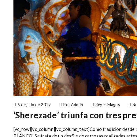
6 de julio de 2019
Por Admin
Reyes Magos
No
‘Sherezade’ triunfa con tres pr
[vc_row][vc_column][vc_column_text]Como tradición desde 19
BLANCO’. Se trata de un desfile de carrozas realizadas artes