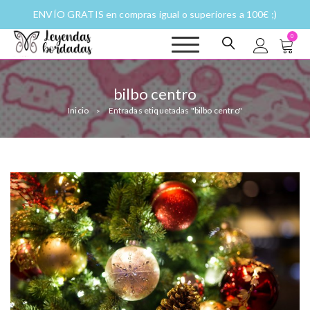
ENVÍO GRATIS en compras igual o superiores a 100€ ;)
0
Leyendas
Moda y complementos
bordadas |
Historias
bilbo centro
fantásticas a
Inicio
Entradas etiquetadas "bilbo centro"
puntadas
>