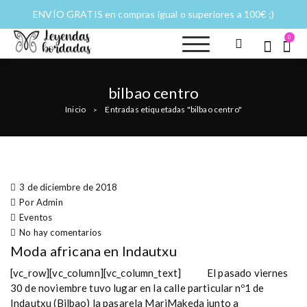
ENVÍO GRATIS en compras igual o superiores a 100€ ;)
0
Leyendas
Moda y complementos
bordadas |
Historias
bilbao centro
fantásticas a
Inicio
Entradas etiquetadas "bilbao centro"
puntadas
>
3 de diciembre de 2018
Por Admin
Eventos
No hay comentarios
Moda africana en Indautxu
[vc_row][vc_column][vc_column_text] El pasado viernes
30 de noviembre tuvo lugar en la calle particular nº1 de
Indautxu (Bilbao) la pasarela MariMakeda junto a