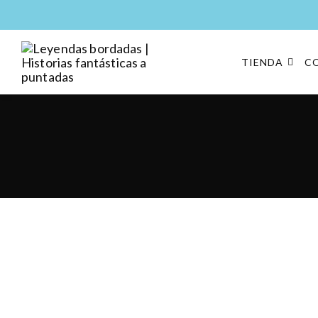
TIENDA
C
Leyendas bordadas |
Moda y complementos
Historias fantásticas a
puntadas