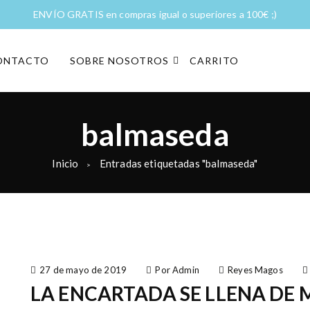
ENVÍO GRATIS en compras igual o superiores a 100€ ;)
ONTACTO
SOBRE NOSOTROS
CARRITO
balmaseda
Inicio
Entradas etiquetadas "balmaseda"
>
27 de mayo de 2019
Por Admin
Reyes Magos
LA ENCARTADA SE LLENA DE