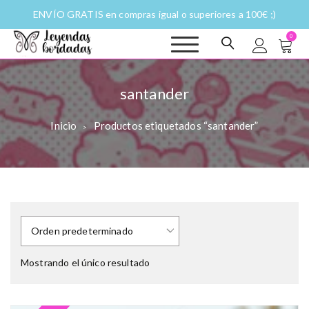
ENVÍO GRATIS en compras igual o superiores a 100€ ;)
0
Leyendas
Moda y complementos
bordadas |
Historias
santander
fantásticas a
puntadas
Inicio
Productos etiquetados “santander”
>
Mostrando el único resultado