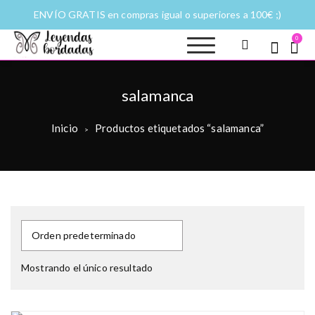
ENVÍO GRATIS en compras igual o superiores a 100€ ;)
0
Leyendas
Moda y complementos
bordadas |
Historias
salamanca
fantásticas a
puntadas
Inicio
Productos etiquetados “salamanca”
>
Mostrando el único resultado