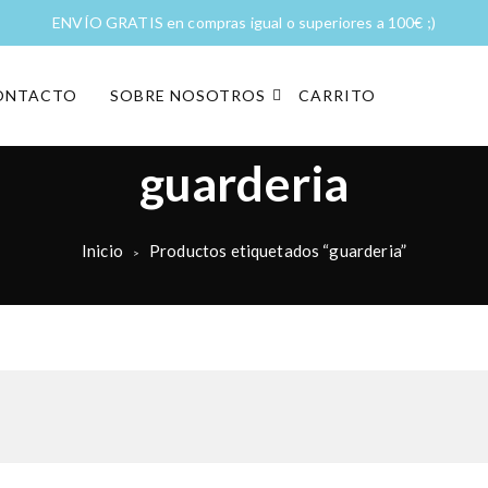
ENVÍO GRATIS en compras igual o superiores a 100€ ;)
ONTACTO
SOBRE NOSOTROS
CARRITO
guarderia
Inicio
Productos etiquetados “guarderia”
>