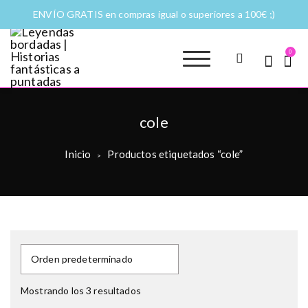
ENVÍO GRATIS en compras igual o superiores a 100€ ;)
0
Leyendas
Moda y complementos
bordadas |
Historias
cole
fantásticas a
puntadas
Inicio
Productos etiquetados “cole”
>
Mostrando los 3 resultados