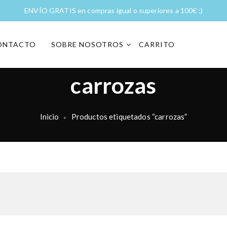
ENVÍO GRATIS en compras igual o superiores a 100€ ;)
ONTACTO
SOBRE NOSOTROS
CARRITO
carrozas
Inicio
Productos etiquetados “carrozas”
>