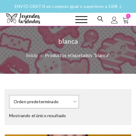
ENVÍO GRATIS en compras igual o superiores a 100€ ;)
0
Leyendas
Moda y complementos
bordadas |
Historias
blanca
fantásticas a
puntadas
Inicio
Productos etiquetados “blanca”
>
Mostrando el único resultado